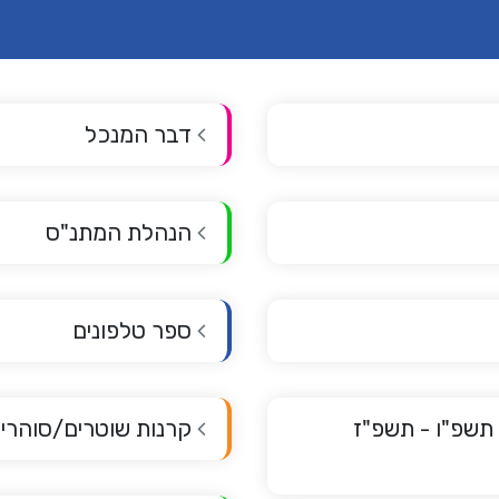
דבר המנכל
הנהלת המתנ"ס
ספר טלפונים
 תשפ"ו - תשפ"ז
קרנות שוטרים/סוהרי