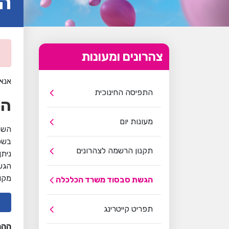
הג
ה
צהרונים ומעונות
אנא
התפיסה החינוכית
הש
מעונות יום
השת
בשכ
תקנון הרשמה לצהרונים
ניתן
הגש
מקו
הגשת סבסוד משרד הכלכלה
תפריט קייטרינג
ההח