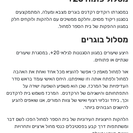
במסגרתו רוקדים רקדנים בוגרים מצבא ומעלה, המתמקצעים
בסגנון ריקוד מסוים, וחלקם ממשיכים עם הלהקות ולוקחים חלק
במגוון ההפקות של בית הספר למחול.
מסלול בוגרים
היצע שיעורים במגוון הסגנונות לגילאי 20+, במסגרת שיעורים
שנתיים או פתוחים.
אור למחול מאמין כי אפשר להוציא מכל אחד ואחת את האהבה
למחול ולפתח אותה וזו שאיפתנו. היחס האישי עומד בראש סדר
העדיפויות של המרכז, שכן הוא משפיע השפעה ישירה על
התפתחותם והישגיהם של הרקדנים. המרכז משמש בית לרקדנים
וכך, ביחד ובליווי רצוף ואישי של צוות המורים, אנו שואפים להגיע
להישגים הגבוהים ביותר.
הלהקות הייצוגיות העירוניות של בית הספר למחול הפכו לשם דבר
ומשתתפות דרך קבע בפסטיבלים כנסי מחול ארציים ותחרויות